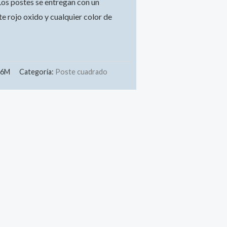
 Los postes se entregan con un
e rojo oxido y cualquier color de
-6M
Categoría:
Poste cuadrado