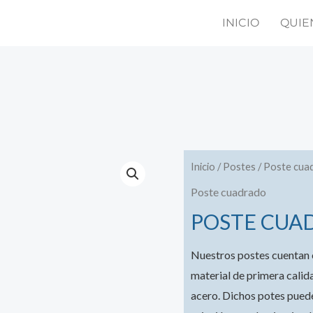
INICIO
QUIE
Inicio
/
Postes
/
Poste cua
Poste cuadrado
POSTE CUA
Nuestros postes cuentan 
material de primera calida
acero. Dichos potes pued