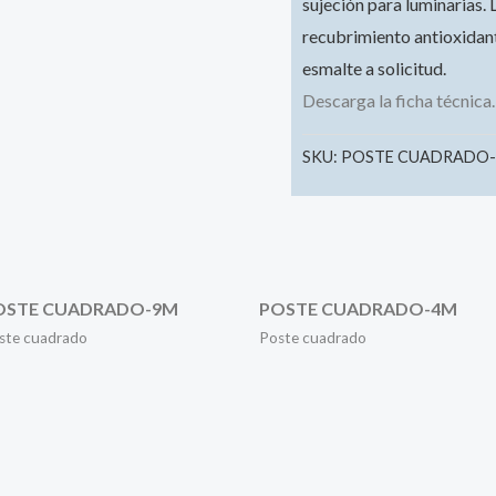
sujeción para luminarias.
recubrimiento antioxidant
esmalte a solicitud.
Descarga la ficha técnica.
SKU:
POSTE CUADRADO
OSTE CUADRADO-9M
POSTE CUADRADO-4M
ste cuadrado
Poste cuadrado